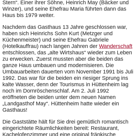
Stern“. Einer ihrer Söhne, Heinrich May (Bäcker und
Winzer), und seine Ehefrau Maria führten dann das
Haus bis 1979 weiter.
Nachdem das Gasthaus 13 Jahre geschlossen war,
haben sich Heinrichs Sohn Kurt (Metzger und
Küchenmeister) und seine Ehefrau Gabriele
(Hotelkauffrau) nach langen Jahren der
Wanderschaft
entschlossen, das „alte Wirtshaus“ wieder zum Leben
zu erwecken. Zuerst mussten aber die beiden das
ganze Haus umbauen und modernisieren. Die
Umbauarbeiten dauerten vom November 1991 bis Juli
1992. Das war für die beiden ein riesiger Sprung ins
kalte Wasser, denn der Tourismus in Hüttenheim lag
noch im Dornröschenschlaf. Am 2. Juli 1992
eröffneten die beiden unter dem neuen Namen
„Landgasthof May“. Hüttenheim hatte wieder ein
Gasthaus!
Die Gaststätte hält für Sie drei gemütlich romantisch
eingerichtete Räumlichkeiten bereit: Restaurant,
Kachelofenzimmer und eine original fränkische